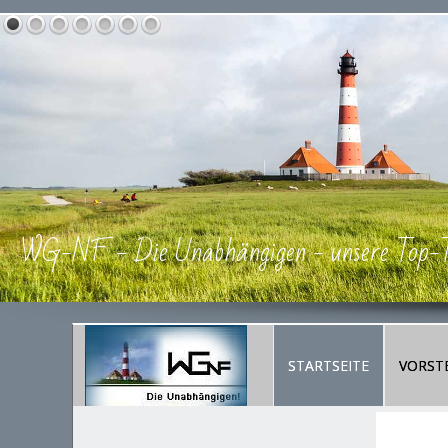
WG-NF - Die Unabhängigen -
unsere Top
STARTSEITE
VORST