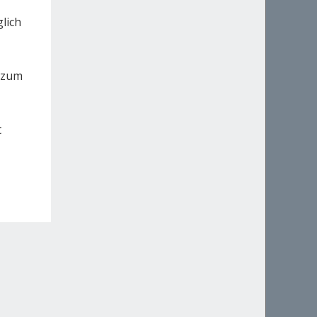
lich
h zum
t