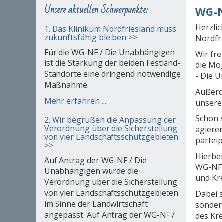
Unsere aktuellen Schwerpunkte:
WG-N
Herzli
1. Das Klinikum Nordfriesland muss
zukunftsfähig bleiben >>
Nordfr
Für die WG-NF / Die Unabhängigen
Wir fr
ist die Stärkung der beiden Festland-
die Mög
Standorte eine dringend notwendige
- Die 
Maßnahme.
Außerd
Mehr erfahren ...
unserer
Schon 
2. Wir begrüßen die Anpassung der
Verordnung über die Sicherstellung
agiere
von vier Landschaftsschutzgebieten
parteip
>>
Hierbei
Auf Antrag der WG-NF / Die
WG-NF. 
Unabhängigen wurde die
und Kr
Verordnung über die Sicherstellung
von vier Landschaftsschutzgebieten
Dabei 
im Sinne der Landwirtschaft
sonder
angepasst. Auf Antrag der WG-NF /
des Kre