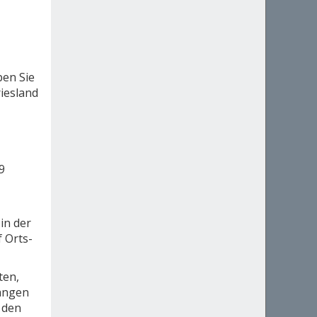
ben Sie
riesland
9
in der
 Orts-
ten,
angen
 den