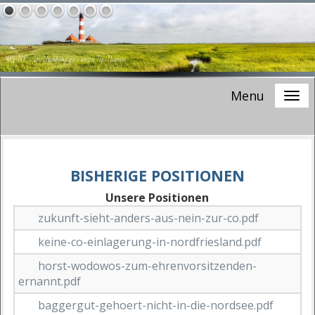
WG-NF - Die Unabhängigen -
unsere Top-Themen
Menu
BISHERIGE POSITIONEN
Unsere Positionen
zukunft-sieht-anders-aus-nein-zur-co.pdf
keine-co-einlagerung-in-nordfriesland.pdf
horst-wodowos-zum-ehrenvorsitzenden-
ernannt.pdf
baggergut-gehoert-nicht-in-die-nordsee.pdf