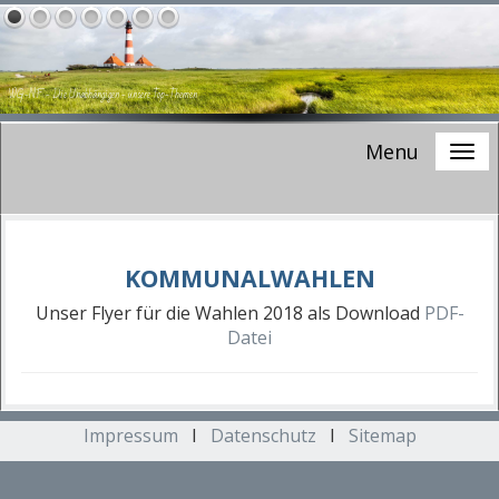
WG-NF - Die Unabhängigen -
unsere Top-Themen
Menu
KOMMUNALWAHLEN
Unser Flyer für die Wahlen 2018 als Download
PDF-
Datei
Impressum
I
Datenschutz
I
Sitemap