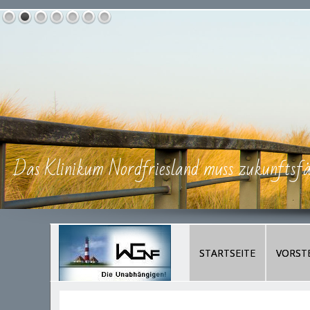
Das Klinikum Nordfriesland muss zukunftsfäh
STARTSEITE
VORST